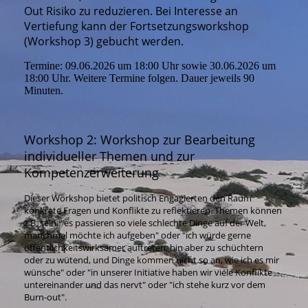
Out Risiko zu reduzieren. Bei Interesse an
Vertiefung kann der Fortsetzungsworkshop
(Workshop 3) gebucht werden.
Termine: 09.06.2026 um 18:00 Uhr sowie 30.06.2026 um
18:00 Uhr. Weitere Termine folgen. Dauer jeweils 90
Minuten.
Workshop 2: Workshop zur Bearbeitung
individueller Themen und zur
Kompetenzerweiterung
Dieser Workshop bietet politisch Engagierten den Raum
konkrete Fragen und Konflikte zu reflektieren. Themen können
z.B. sein: "es passieren so viele schlechte Dinge auf der Welt,
manchmal möchte ich aufgeben" oder "ich würde gerne
öffentlichkeitswirksamer auftreten, bin aber zu schüchtern
oder zu wütend, und Dinge kommen nicht so an, wie ich es mir
wünsche" oder "in unserer Initiative haben wir viele Konflikte
untereinander und das nervt" oder "ich stehe kurz vor dem
Burn-out".